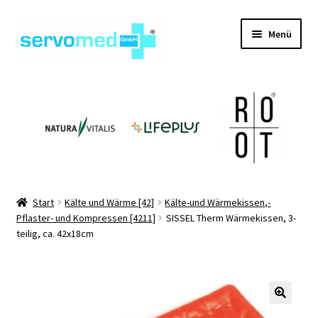
Zur
Zum
Menü
Navigation
Inhalt
springen
springen
Unterm
Shop
öffnen
Unterm
Geräte
öffnen
Unterm
Hilfsmittel
öffnen
Unterm
Pflegehilfsmittel
Start
Kälte und Wärme [42]
Kälte-und Wärmekissen,-
öffnen
Pflaster- und Kompressen [4211]
SISSEL Therm Wärmekissen, 3-
Unterm
Informationen
teilig, ca. 42x18cm
öffnen
Kontakt
🔍