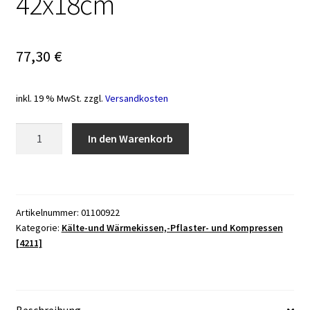
42x18cm
77,30
€
inkl. 19 % MwSt.
zzgl.
Versandkosten
SISSEL
In den Warenkorb
Therm
Wärmekissen,
3-
teilig,
Artikelnummer:
01100922
ca.
Kategorie:
Kälte-und Wärmekissen,-Pflaster- und Kompressen
42x18cm
[4211]
Menge