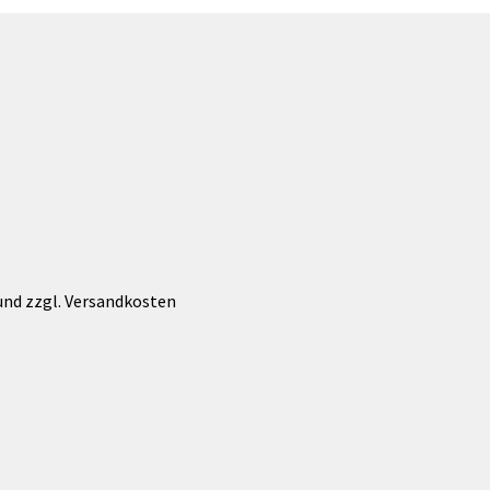
können
auf
der
Produktseite
gewählt
werden
 und zzgl. Versandkosten