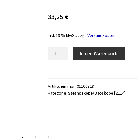
33,25
€
inkl. 19 % MwSt.
zzgl.
Versandkosten
Stethoskop
In den Warenkorb
aus
Buchenholz
nach
Pinard
Artikelnummer:
01100828
17cm
Kategorie:
Stethoskope/Otoskope [2114]
Menge