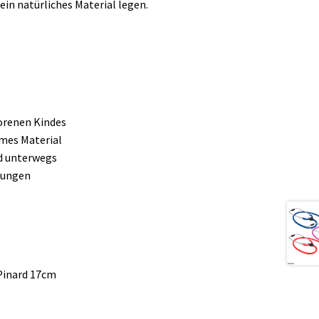
 ein natürliches Material legen.
orenen Kindes
hmes Material
d unterwegs
zungen
Pinard 17cm