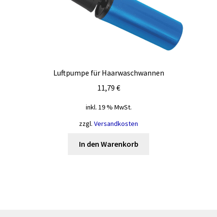
können
auf
der
Produktseite
gewählt
werden
Luftpumpe für Haarwaschwannen
11,79
€
inkl. 19 % MwSt.
zzgl.
Versandkosten
In den Warenkorb