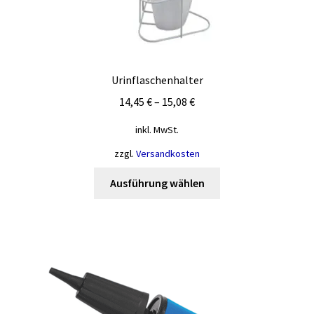
Urinflaschenhalter
14,45
€
–
15,08
€
inkl. MwSt.
zzgl.
Versandkosten
Dieses
Ausführung wählen
Produkt
weist
mehrere
Varianten
auf.
Die
Optionen