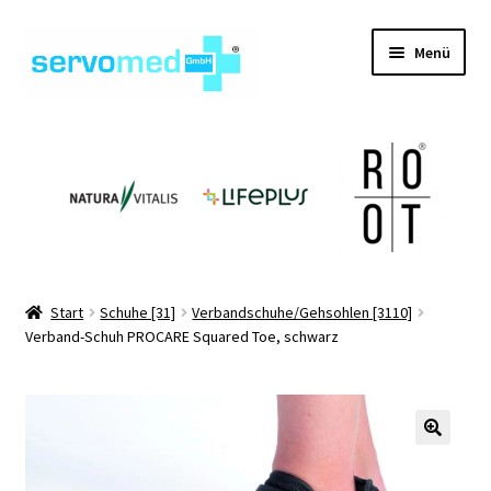
Zur
Zum
Menü
Navigation
Inhalt
springen
springen
Unterm
Shop
öffnen
Unterm
Geräte
öffnen
Unterm
Hilfsmittel
öffnen
Unterm
Pflegehilfsmittel
Start
Schuhe [31]
Verbandschuhe/Gehsohlen [3110]
öffnen
Verband-Schuh PROCARE Squared Toe, schwarz
Unterm
Informationen
öffnen
Kontakt
🔍