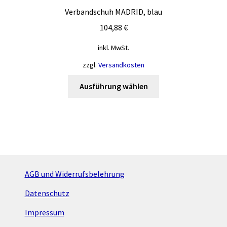
Verbandschuh MADRID, blau
104,88
€
inkl. MwSt.
zzgl.
Versandkosten
Dieses
Ausführung wählen
Produkt
weist
mehrere
Varianten
auf.
Die
Optionen
AGB und Widerrufsbelehrung
können
Datenschutz
auf
der
Impressum
Produktseite