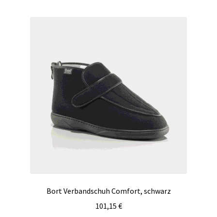
mehrere
Varianten
auf.
Die
Optionen
können
auf
der
Produktseite
gewählt
werden
Bort Verbandschuh Comfort, schwarz
101,15
€