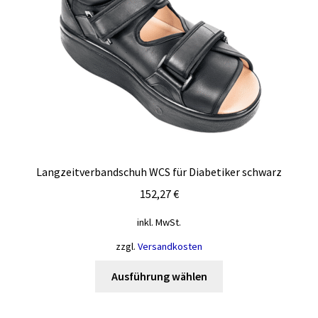
Langzeitverbandschuh WCS für Diabetiker schwarz
152,27
€
inkl. MwSt.
zzgl.
Versandkosten
Dieses
Ausführung wählen
Produkt
weist