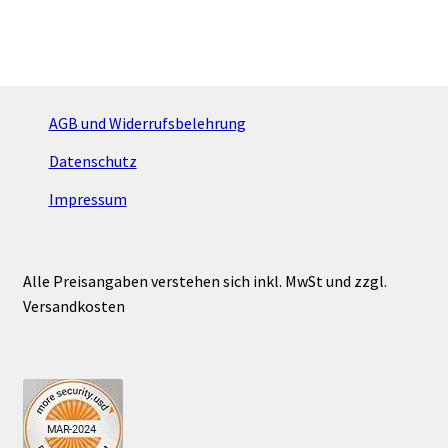
mehrere
Varianten
auf.
Die
Optionen
AGB und Widerrufsbelehrung
können
Datenschutz
auf
der
Impressum
Produktseite
gewählt
werden
Alle Preisangaben verstehen sich inkl. MwSt und zzgl.
Versandkosten