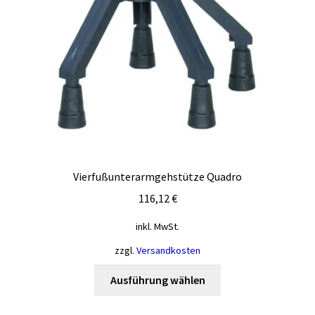
Vierfußunterarmgehstütze Quadro
116,12
€
inkl. MwSt.
zzgl.
Versandkosten
Dieses
Ausführung wählen
Produkt
weist