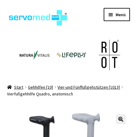
Zur
Zum
Menü
Navigation
Inhalt
springen
springen
Unterm
Shop
öffnen
Unterm
Geräte
öffnen
Unterm
Hilfsmittel
öffnen
Unterm
Pflegehilfsmittel
Start
Gehhilfen [10]
Vier-und Fünffußgehstützen [1013]
öffnen
Vierfußgehhilfe Quadro, anatomisch
Unterm
Informationen
öffnen
Kontakt
🔍