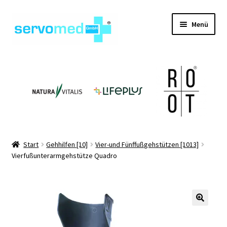
Zur
Zum
Menü
Navigation
Inhalt
springen
springen
Unterm
Shop
öffnen
Unterm
Geräte
öffnen
Unterm
Hilfsmittel
öffnen
Unterm
Pflegehilfsmittel
Start
Gehhilfen [10]
Vier-und Fünffußgehstützen [1013]
öffnen
Vierfußunterarmgehstütze Quadro
Unterm
Informationen
öffnen
Kontakt
🔍