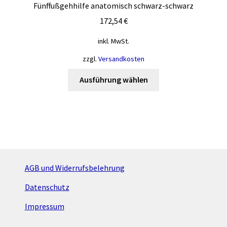
Fünffußgehhilfe anatomisch schwarz-schwarz
172,54
€
inkl. MwSt.
zzgl.
Versandkosten
Dieses
Ausführung wählen
Produkt
weist
mehrere
Varianten
auf.
Die
Optionen
AGB und Widerrufsbelehrung
können
Datenschutz
auf
der
Impressum
Produktseite
gewählt