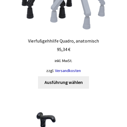
Vierfußgehhilfe Quadro, anatomisch
95,34
€
inkl. MwSt.
zzgl.
Versandkosten
Dieses
Ausführung wählen
Produkt
weist
mehrere
Varianten
auf.
Die