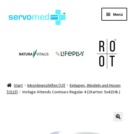
Zur
Zum
Menü
Navigation
Inhalt
springen
springen
Unterm
Shop
öffnen
Unterm
Geräte
öffnen
Unterm
Hilfsmittel
öffnen
Unterm
Pflegehilfsmittel
Start
Inkontinenzhilfen [15]
Einlagen, Windeln und Hosen
öffnen
[1515]
Vorlage Attends Contours Regular 4 (1Karton: 5x42Stk.)
Unterm
Informationen
öffnen
Kontakt
🔍