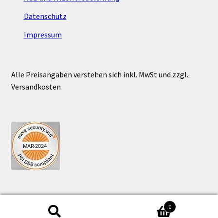
können
Datenschutz
auf
der
Impressum
Produktseite
gewählt
werden
Alle Preisangaben verstehen sich inkl. MwSt und zzgl.
Versandkosten
0
Suchen
Suchen