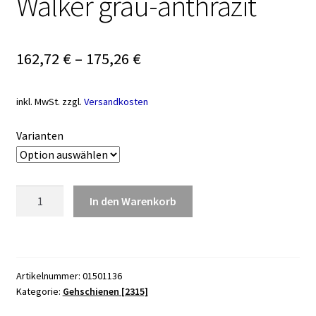
Walker grau-anthrazit
162,72
€
–
175,26
€
inkl. MwSt.
zzgl.
Versandkosten
Varianten
Walker
In den Warenkorb
grau-
anthrazit
Menge
Artikelnummer:
01501136
Kategorie:
Gehschienen [2315]