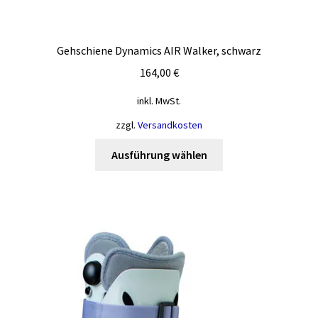
Gehschiene Dynamics AIR Walker, schwarz
164,00
€
inkl. MwSt.
zzgl.
Versandkosten
Dieses
Ausführung wählen
Produkt
weist
mehrere
Varianten
auf.
Die
Optionen
können
auf