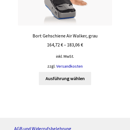
Bort Gehschiene Air Walker, grau
164,72
€
–
183,06
€
inkl. MwSt.
zzgl.
Versandkosten
Dieses
Ausführung wählen
Produkt
weist
mehrere
Varianten
auf.
Die
Optionen
AGB und Widerrufsbelehrung