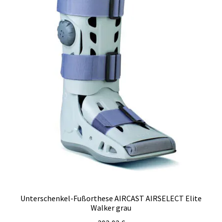
der
Produktseite
gewählt
werden
Unterschenkel-Fußorthese AIRCAST AIRSELECT Elite
Walker grau