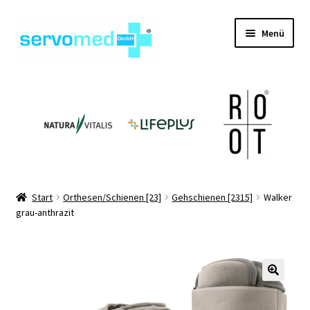
Zur
Zum
Menü
Navigation
Inhalt
springen
springen
Unterm
Shop
öffnen
Unterm
Geräte
öffnen
Unterm
Hilfsmittel
öffnen
Unterm
Pflegehilfsmittel
Start
Orthesen/Schienen [23]
Gehschienen [2315]
Walker
öffnen
grau-anthrazit
Unterm
Informationen
öffnen
Kontakt
🔍