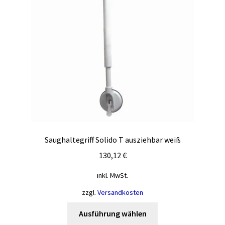
Saughaltegriff Solido T ausziehbar weiß
130,12
€
inkl. MwSt.
zzgl.
Versandkosten
Dieses
Ausführung wählen
Produkt