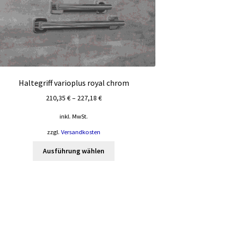
Haltegriff varioplus royal chrom
210,35
€
–
227,18
€
inkl. MwSt.
zzgl.
Versandkosten
Dieses
Ausführung wählen
Produkt
weist
mehrere
Varianten
auf.
Die
Optionen