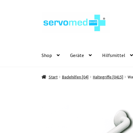
Zur
Zum
Navigation
Inhalt
springen
springen
Shop
Geräte
Hilfsmittel
Start
Badehilfen [04]
Haltegriffe [0415]
Wa