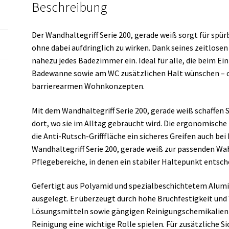
Beschreibung
Der Wandhaltegriff Serie 200, gerade weiß sorgt für spür
ohne dabei aufdringlich zu wirken. Dank seines zeitlosen 
nahezu jedes Badezimmer ein. Ideal für alle, die beim Ei
Badewanne sowie am WC zusätzlichen Halt wünschen – ob
barrierearmen Wohnkonzepten.
Mit dem Wandhaltegriff Serie 200, gerade weiß schaffen 
dort, wo sie im Alltag gebraucht wird. Die ergonomisch
die Anti-Rutsch-Grifffläche ein sicheres Greifen auch be
Wandhaltegriff Serie 200, gerade weiß zur passenden W
Pflegebereiche, in denen ein stabiler Haltepunkt entsche
Gefertigt aus Polyamid und spezialbeschichtetem Alumini
ausgelegt. Er überzeugt durch hohe Bruchfestigkeit un
Lösungsmitteln sowie gängigen Reinigungschemikalien 
Reinigung eine wichtige Rolle spielen. Für zusätzliche Si