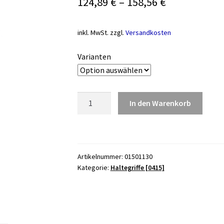
124,89
€
–
158,56
€
inkl. MwSt.
zzgl.
Versandkosten
Varianten
Wandhaltegriff
In den Warenkorb
Serie
200,
gerade
weiß
Artikelnummer:
01501130
Menge
Kategorie:
Haltegriffe [0415]