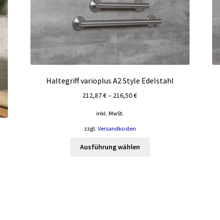
Haltegriff varioplus A2 Style Edelstahl
212,87
€
–
216,50
€
inkl. MwSt.
zzgl.
Versandkosten
Dieses
Ausführung wählen
Produkt
weist
mehrere
Varianten
auf.
Die
Optionen