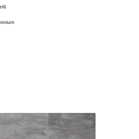
eiß
uminium