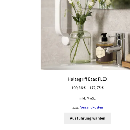
Haltegriff Etac FLEX
109,86
€
–
172,75
€
inkl. MwSt.
zzgl.
Versandkosten
Dieses
Ausführung wählen
Produkt
weist