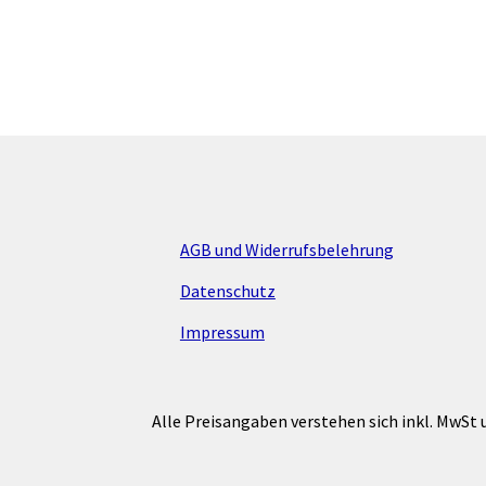
mehrere
Varianten
auf.
Die
Optionen
können
auf
der
Produktsei
gewählt
AGB und Widerrufsbelehrung
werden
Datenschutz
Impressum
Alle Preisangaben verstehen sich inkl. MwSt