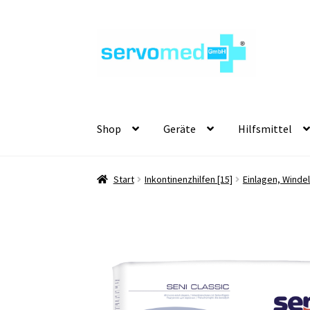
Zur
Zum
Navigation
Inhalt
springen
springen
Shop
Geräte
Hilfsmittel
Start
Inkontinenzhilfen [15]
Einlagen, Winde