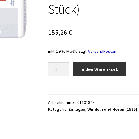
Stück)
155,26
€
inkl. 19 % MwSt.
zzgl.
Versandkosten
Seni
In den Warenkorb
CLASSIC
Inkontinenzhosen
L,
Hüfte
Artikelnummer:
01101848
100-
Kategorie:
Einlagen, Windeln und Hosen [1515]
150
cm
(1Karton:
4