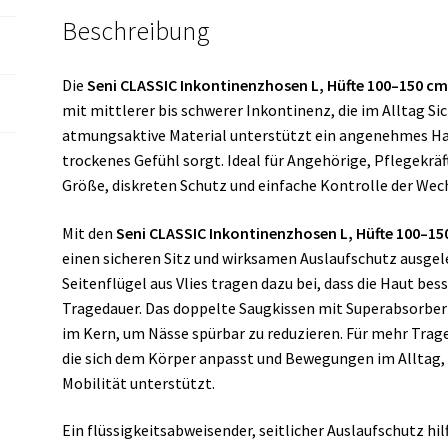
x
Beschreibung
30
Stück)
Die
Seni CLASSIC Inkontinenzhosen L, Hüfte 100–150 c
Menge
mit mittlerer bis schwerer Inkontinenz, die im Alltag S
atmungsaktive Material unterstützt ein angenehmes Hau
trockenes Gefühl sorgt. Ideal für Angehörige, Pflegekräf
Größe, diskreten Schutz und einfache Kontrolle der Wech
Mit den
Seni CLASSIC Inkontinenzhosen L, Hüfte 100–15
einen sicheren Sitz und wirksamen Auslaufschutz ausgel
Seitenflügel aus Vlies tragen dazu bei, dass die Haut bes
Tragedauer. Das doppelte Saugkissen mit Superabsorber 
im Kern, um Nässe spürbar zu reduzieren. Für mehr Tra
die sich dem Körper anpasst und Bewegungen im Alltag, 
Mobilität unterstützt.
Ein flüssigkeitsabweisender, seitlicher Auslaufschutz hilf