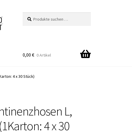
Suchen
Suchen
nach:
0,00
€
0 Artikel
arton: 4 x 30 Stück)
ntinenzhosen L,
1Karton: 4 x 30