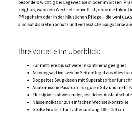
besonders wichtig bei Lagewechseln oder im Sitzen. Prak
zeigt an, wann ein Wechsel sinnvoll ist, ohne die Inkon
Pflegeheim oder in der häuslichen Pflege – die
Seni CLAS
sind auf diskreten Schutz und verlässliche Saugstärke au
Ihre Vorteile im Überblick:
Für mittlere bis schwere Inkontinenz geeignet
Atmungsaktive, weiche Seitenflügel aus Vlies fü
Doppeltes Saugkissen mit Superabsorber für sch
Anatomische Passform für guten Sitz und mehr 
Flüssigkeitsabweisender, seitlicher Auslaufschutz
Nässeindikator zur einfachen Wechselkontrolle
Große Größe L für Taillenumfang 100–150 cm