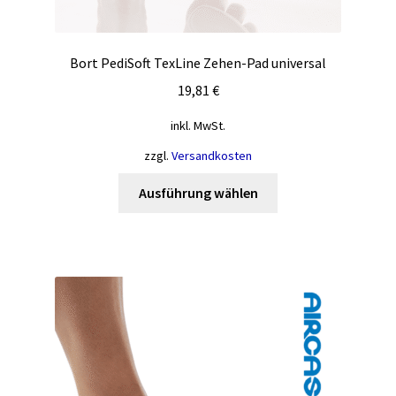
Bort PediSoft TexLine Zehen-Pad universal
19,81
€
inkl. MwSt.
zzgl.
Versandkosten
Dieses
Ausführung wählen
Produkt
weist
mehrere
Varianten
auf.
Die
Optionen
können
auf