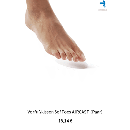
der
Produktseite
gewählt
werden
Vorfußkissen SofToes AIRCAST (Paar)
18,14
€