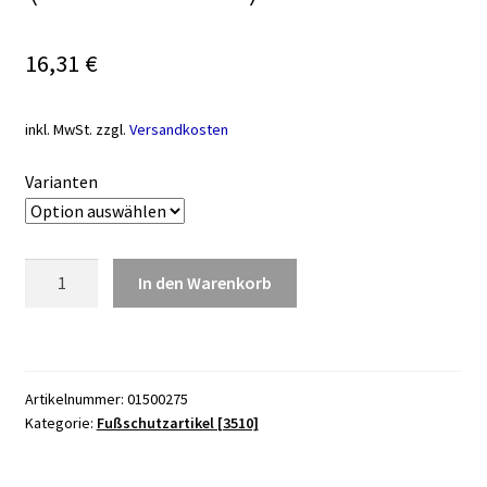
16,31
€
inkl. MwSt.
zzgl.
Versandkosten
Varianten
Zehenspreizer
In den Warenkorb
PediSoft
(VPE:
2
Stück)
Artikelnummer:
01500275
Menge
Kategorie:
Fußschutzartikel [3510]